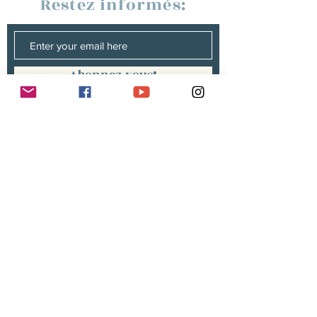
Restez informés:
Abonnez-vous!
Management :
Hugo PANONACLE | Management
France, INTERNATIONAL |
hp@hugopanonacle.fr
+33 (0)6 21 23 54 61
Christine peterges | Management
benelux |
info@christine-peterges.be
+32 476 377 286
communication :
Isabelle gillouard
mail@isabellegillouard.com
+33 6 60 93 16 23