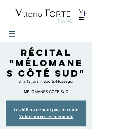
Récital
"Mélomane
s Côté Sud"
dim. 13 juin
  |  
Soorts-Hossegor
MELOMANES COTE SUD
Les billets ne sont pas en vente
Voir d'autres événements