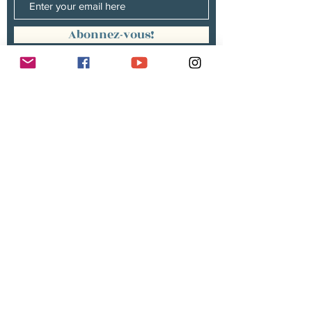
Abonnez-vous!
Management :
Hugo PANONACLE | Management
France, INTERNATIONAL |
hp@hugopanonacle.fr
+33 (0)6 21 23 54 61
Christine peterges | Management
benelux |
info@christine-peterges.be
+32 476 377 286
communication :
Isabelle gillouard
mail@isabellegillouard.com
+33 6 60 93 16 23