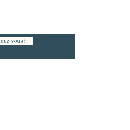
nez-vous!
NATIONAL |
lux |