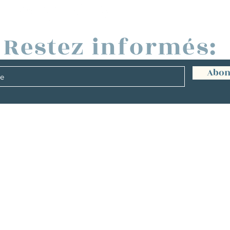
Restez informés:
Abon
Management :
NACLE | Management France, INTER
hp@hugopanonacle.fr
+33 (0)6 21 23 54 61
istine peterges | Management bene
info@christine-peterges.be
+32 476 377 286